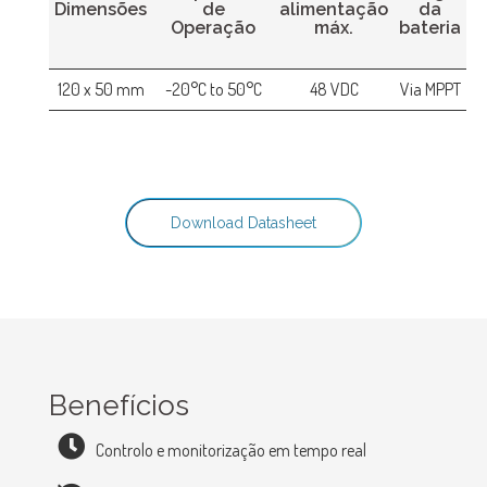
Dimensões
de
alimentação
da
Operação
máx.
bateria
120 x 50 mm
-20°C to 50°C
48 VDC
Via MPPT
Download Datasheet
Benefícios
Controlo e monitorização em tempo real