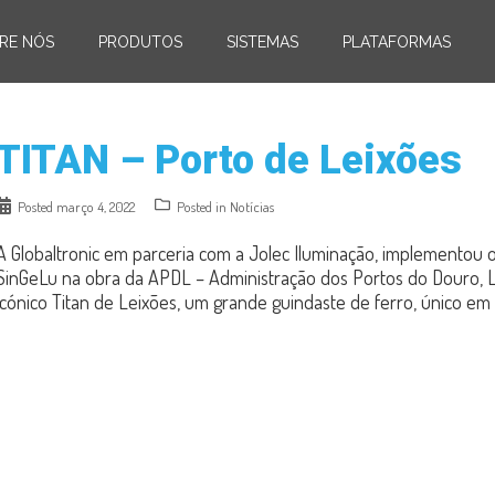
RE NÓS
PRODUTOS
SISTEMAS
PLATAFORMAS
TITAN – Porto de Leixões
Posted
março 4, 2022
Posted in
Notícias
A Globaltronic em parceria com a Jolec Iluminação, implementou o
SinGeLu na obra da APDL – Administração dos Portos do Douro, Le
icónico Titan de Leixões, um grande guindaste de ferro, único em