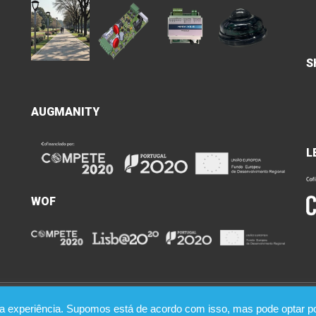
S
AUGMANITY
L
WOF
a experiência. Supomos está de acordo com isso, mas pode optar por