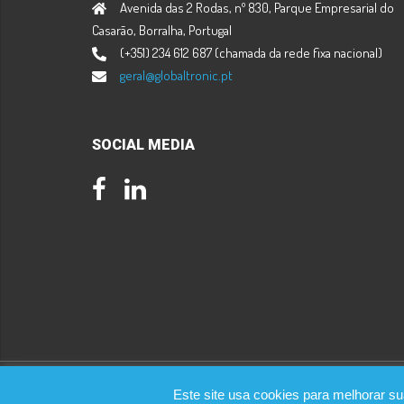
Avenida das 2 Rodas, nº 830, Parque Empresarial do
Casarão, Borralha, Portugal
(+351) 234 612 687 (chamada da rede fixa nacional)
geral@globaltronic.pt
SOCIAL MEDIA
Facebook
LinkedIn
Globaltronic © 2026 All rights reserved.
Este site usa cookies para melhorar su