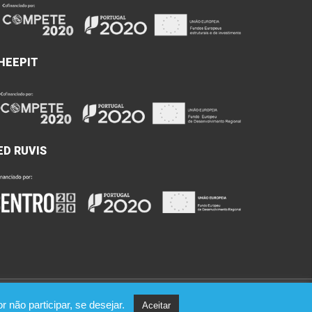
HEEPIT
ED RUVIS
 não participar, se desejar.
Aceitar