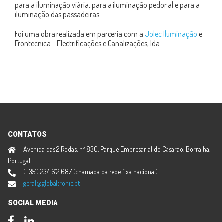
para a iluminação viária, para a iluminação pedonal e para a
iluminação das passadeiras.
Foi uma obra realizada em parceria com a
Jolec Iluminação
e
Frontecnica – Electrificações e Canalizações, lda
CONTATOS
Avenida das 2 Rodas, nº 830, Parque Empresarial do Casarão, Borralha,
Portugal
(+351) 234 612 687 (chamada da rede fixa nacional)
geral@globaltronic.pt
SOCIAL MEDIA
Facebook
LinkedIn